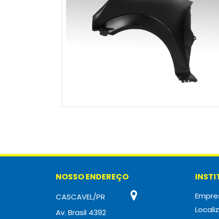
NOSSO ENDEREÇO
INST
Empre
CASCAVEL/PR
Locali
Av. Brasil 4392