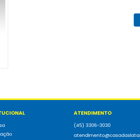
ITUCIONAL
ATENDIMENTO
sa
(45) 3306-3030
zação
atendimento@casadaslata