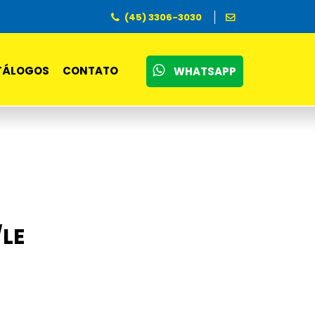
(45) 3306-3030
TÁLOGOS
CONTATO
WHATSAPP
/LE