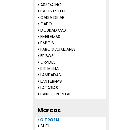
ASSOALHO
BACIA ESTEPE
CAIXA DE AR
CAPO
DOBRADICAS
EMBLEMAS
FAROIS
FAROIS AUXILIARES
FRISOS
GRADES
KIT MILHA
LAMPADAS
LANTERNAS
LATARIAS
PAINEL FRONTAL
PAINEL TRASEIRO
PARABARRO
Marcas
PARACHOQUES
PARALAMAS
CITROEN
REFLETOR PARACHOQUE
AUDI