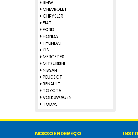
TRASEIRO
BMW
RETROVISORES
CHEVROLET
SUPORTE DO PARACHOQUE
CHRYSLER
TAMPAS TRASEIRAS
FIAT
TAPETES
FORD
TRAVESSAS
HONDA
TODAS
HYUNDAI
KIA
MERCEDES
MITSUBISHI
NISSAN
PEUGEOT
RENAULT
TOYOTA
VOLKSWAGEN
TODAS
NOSSO ENDEREÇO
INST