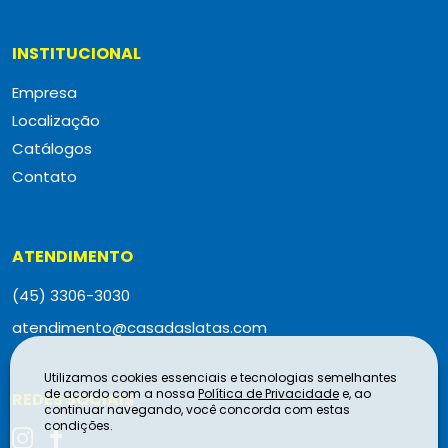
INSTITUCIONAL
Empresa
Localização
Catálogos
Contato
ATENDIMENTO
(45) 3306-3030
atendimento@casadaslatas.com
Utilizamos cookies essenciais e tecnologias semelhantes
de acordo com a nossa
Política de Privacidade
e, ao
REDES SOCIAIS
continuar navegando, você concorda com estas
condições.