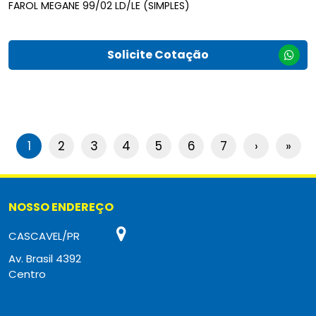
FAROL MEGANE 99/02 LD/LE (SIMPLES)
Solicite Cotação
1
2
3
4
5
6
7
›
»
NOSSO ENDEREÇO
CASCAVEL/PR
Av. Brasil 4392
Centro