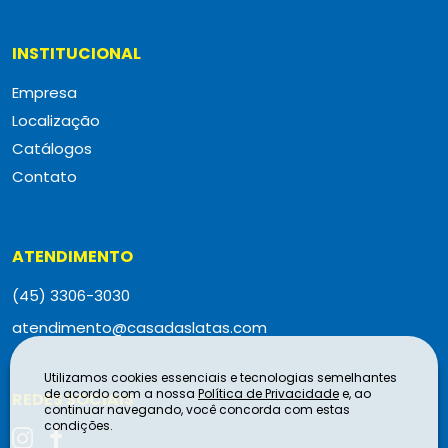
INSTITUCIONAL
Empresa
Localização
Catálogos
Contato
ATENDIMENTO
(45) 3306-3030
atendimento@casadaslatas.com
Utilizamos cookies essenciais e tecnologias semelhantes
de acordo com a nossa
Política de Privacidade
e, ao
REDES SOCIAIS
continuar navegando, você concorda com estas
condições.