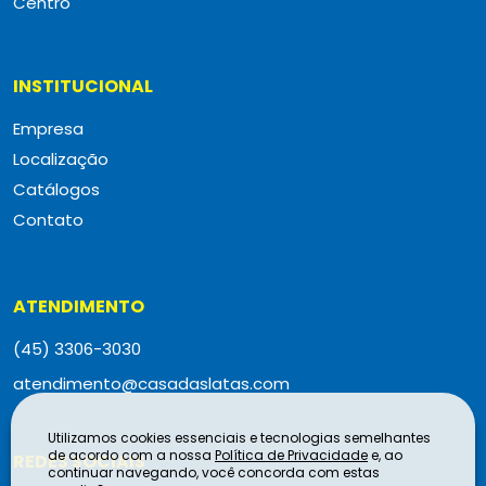
Centro
INSTITUCIONAL
Empresa
Localização
Catálogos
Contato
ATENDIMENTO
(45) 3306-3030
atendimento@casadaslatas.com
Utilizamos cookies essenciais e tecnologias semelhantes
de acordo com a nossa
Política de Privacidade
e, ao
REDES SOCIAIS
continuar navegando, você concorda com estas